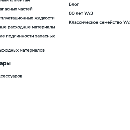
Блог
апасных частей
80 лет УАЗ
сплуатационные жидкости
Классическое семейство УА
ные расходные материалы
ие подлинности запасных
асходных материалов
уары
ксессуаров