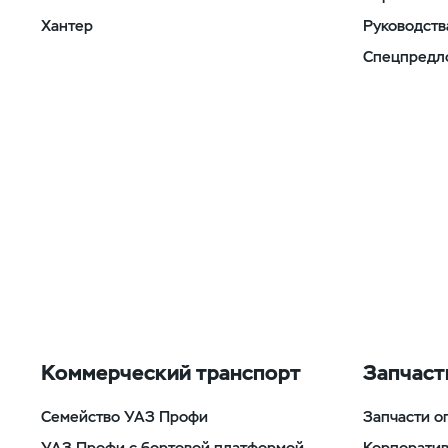
Хантер
Руководств
Спецпредл
Коммерческий транспорт
Запчаст
Семейство УАЗ Профи
Запчасти о
УАЗ Профи с бортовой платформой
Корпорати