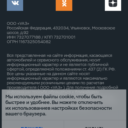
ООО «УАЗ»
Российская Федерация, 432034, Ульяновск, Московское
шоссе, д.92
ИНН 7327077188 / КПП 732701001
ОГРН 1167325054082
Вся представленная на сайте информация, касающаяся
автомобилей и сервисного обслуживания, носит
информационный характер и не является публичной
офертой, определяемой положениями ст. 437 (2) ГК РФ.
Все цены указанные на данном сайте носят
информационный характер и являются максимально
рекомендуемыми розничными ценами по расчетам
производителя ( ООО «УАЗ» ). Для получения подробной
информации просьба обращаться к ближайшему
Мы используем файлы cookie, чтобы быть
официальному дилеру ООО «УАЗ» . Опубликованная на
данном сайте информация может быть изменена в любое
быстрее и удобнее. Вы можете отключить
время без предварительного уведомления.
их использованиев настройках безопасности
вашего браузера.