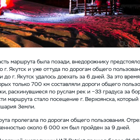
асть маршрута была позади, внедорожнику предстоял
 г. Якутск и уже оттуда по дорогам общего пользова
и до г. Якутск удалось доехать за 6 дней. За это врем
торых только 700 км составляли дороги общего пользо
и, раскинувшиеся по руслам рек и −33 градуса за бо
ти маршрута стало посещение г. Верхоянска, который
ушария Земли.
ута пролегала по дорогам общего пользования. Отре
енностью около 6 000 км был пройден за 9 дней.