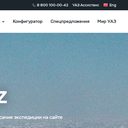
8 800 100-00-42
УАЗ Ассистанс
Eng
Конфигуратор
Спецпредложения
Мир УАЗ
Z
сание экспедиции на сайте