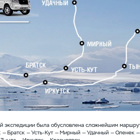
й экспедиции была обусловлена сложнейшим маршру
 — Братск — Усть-Кут — Мирный — Удачный — Оленек 
 Тында — Иркутск — Красноярск.