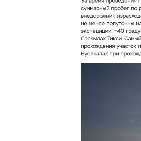
За время проведения П
суммарный пробег по р
внедорожник израсходо
не менее полутонны на
экспедиции, −40 граду
Саскылах-Тикси. Самый
прохождения участок п
Буолкалах при прохожд