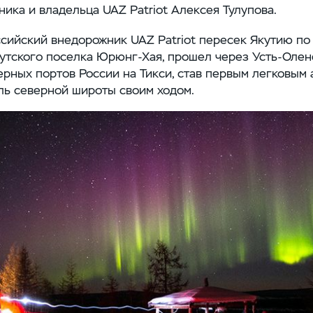
ика и владельца UAZ Patriot Алексея Тулупова.
ссийский внедорожник UAZ Patriot пересек Якутию по
кутского поселка Юрюнг-Хая, прошел через Усть-Олен
ерных портов России на Тикси, став первым легковым 
ль северной широты своим ходом.