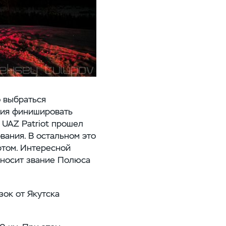
о выбраться
ния финишировать
я UAZ Patriot прошел
вания. В остальном это
ртом. Интересной
 носит звание Полюса
зок от Якутска