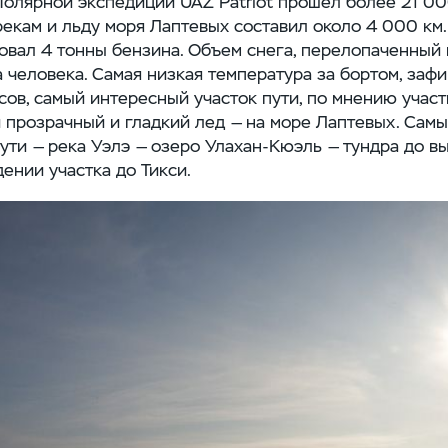
олярной экспедиции UAZ Patriot прошел более 21 00
екам и льду моря Лаптевых составил около 4 000 км.
вал 4 тонны бензина. Объем снега, перелопаченный 
 человека. Самая низкая температура за бортом, зафи
сов, самый интересный участок пути, по мнению участ
 прозрачный и гладкий лед — на море Лаптевых. Сам
ути — река Уэлэ — озеро Улахан-Кюэль — тундра до в
ении участка до Тикси.