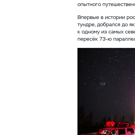
опытного путешественн
Впервые в истории ро
тундре, добрался до я
к одному из самых сев
пересёк 73-ю паралле