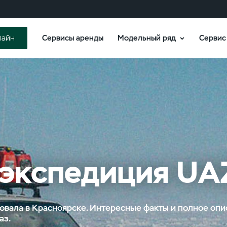
Сервисы аренды
Модельный ряд
Сервис
лайн
 экспедиция UA
вала в Красноярске. Интересные факты и полное опи
аз.