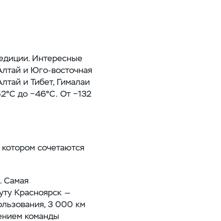
педиции. Интересные
 Алтай и Юго-восточная
Алтай и Тибет, Гималаи
52°С до −46°С. От −132
 котором сочетаются
. Самая
уту Красноярск —
ользования, 3 000 км
лением команды