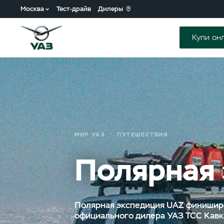
Москва
Тест-драйв
Дилеры
Купи он
МИР УАЗ
ПУТЕШЕСТВИЯ
Полярная
Полярная экспедиция UAZ финиширо
официального дилера УАЗ ТСС Кавк