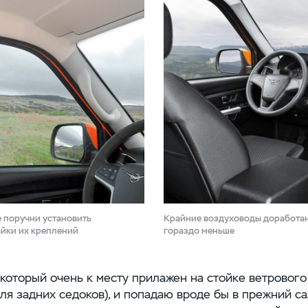
 поручни установить
Крайние воздуховоды доработан
айки их креплений
гораздо меньше
 который очень к месту прилажен на стойке ветрового 
для задних седоков), и попадаю вроде бы в прежний са