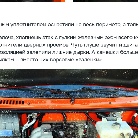
м уплотнителем оснастили не весь периметр, а толь
алоча, хлопнешь этак с гулким железным эхом всего к
тнители дверных проемов. Чуть глуше звучит и двига
золяцией залепили лишние дырки. А камешки больше
лкам — вместо них ворсовые «валенки».