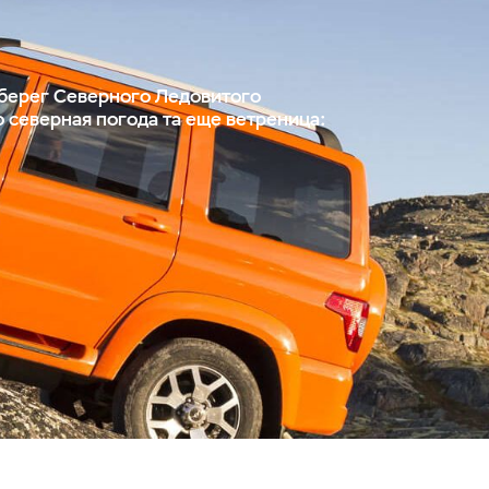
 берег Северного Ледовитого
 северная погода та еще ветреница: