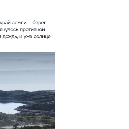
край земли — берег
тянулось противной
л дождь, и уже солнце