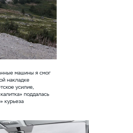
ванные машины я смог
ой накладке
тское усилие,
«калитка» поддалась
о» курьеза