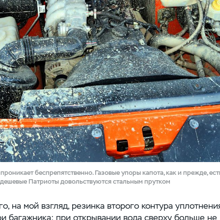
проникает беспрепятственно. Газовые упоры капота, как и прежде, ес
 дешевые Патриоты довольствуются стальным прутком
о, на мой взгляд, резинка второго контура уплотнени
и багажника: при открывании вода сверху больше не 