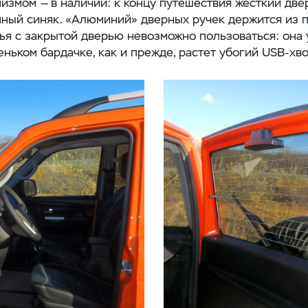
измом — в наличии: к концу путешествия жесткий дв
ный синяк. «Алюминий» дверных ручек держится из п
ья с закрытой дверью невозможно пользоваться: она 
еньком бардачке, как и прежде, растет убогий
USB-хво