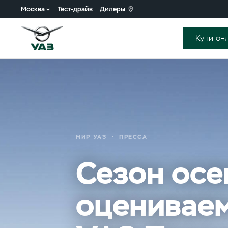
Москва
Тест-драйв
Дилеры
Купи он
МИР УАЗ
ПРЕССА
Сезон осе
оценивае