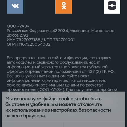
ООО «УАЗ»
Российская Федерация, 432034, Ульяновск, Московское
шоссе, д.92
ИНН 7327077188 / КПП 732701001
ОГРН 1167325054082
Вся представленная на сайте информация, касающаяся
автомобилей и сервисного обслуживания, носит
информационный характер и не является публичной
офертой, определяемой положениями ст. 437 (2) ГК РФ.
Все цены указанные на данном сайте носят
информационный характер и являются максимально
рекомендуемыми розничными ценами по расчетам
производителя ( ООО «УАЗ» ). Для получения подробной
информации просьба обращаться к ближайшему
Мы используем файлы cookie, чтобы быть
официальному дилеру ООО «УАЗ» . Опубликованная на
данном сайте информация может быть изменена в любое
быстрее и удобнее. Вы можете отключить
время без предварительного уведомления.
их использованиев настройках безопасности
вашего браузера.